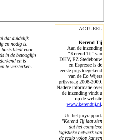
ACTUEEL
al
dat duidelijk
Kerend Tij
ig en nodig is.
Aan de inzending
 basis biedt voor
"Kerend Tij" van
ls in de betooglijn
DHV, EZ Stedebouw
derkend en is
en Espresse is de
n te versterken.
eerste prijs toegekend
van de Eo Wijers
prijsvraag 2008-2009.
Nadere informatie over
de inzending vindt u
op de website
www.kerendtij.nl
.
Uit het juryrapport:
"Kerend Tij laat zien
dat het complexe
logistieke netwerk van
de regio volop kansen