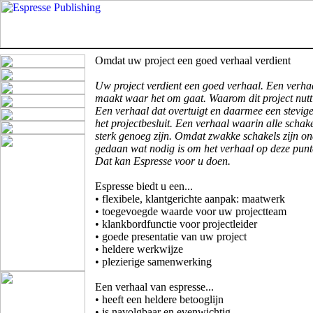
Omdat uw project een goed verhaal verdient
Uw project verdient een goed verhaal.
Een verha
maakt waar het om gaat.
Waarom dit
project nutt
Een verhaal
dat overtuigt en daarmee een stevige
het projectbesluit.
Een verhaal
waarin alle schake
sterk genoeg zijn.
Omdat zwakke
schakels zijn on
gedaan wat nodig is om het verhaal op deze punte
Dat kan
Espresse voor u doen.
Espresse biedt u een...
• flexibele, klantgerichte aanpak: maatwerk
• toegevoegde waarde voor uw projectteam
• klankbordfunctie voor projectleider
• goede presentatie van uw project
• heldere werkwijze
• plezierige samenwerking
Een verhaal van espresse...
• heeft een heldere betooglijn
• is navolgbaar en evenwichtig