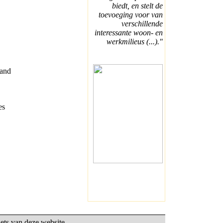
biedt, en stelt de
toevoeging voor van
verschillende
interessante woon- en
werkmilieus (...)."
hand
es
ets van deze website