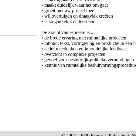
• maakt duidelijk waar het om gaat
• groeit met uw project mee
• wil overtuigen en draagvlak creëren
• is toegankelijk en leesbaar
De kracht van espresse is...
• de brede ervaring met ruimtelijke projecten
• inhoud, tekst, vormgeving en productie in één 
• actief meedenken en inhoudelijke feedback
• overzicht in complexe projecten
• gevoel voor bestuurlijk-politieke verhoudingen
• kennis van ruimtelijke besluitvormingsprocedur
© 2004 - 2009 Espresse Publishing. Ni